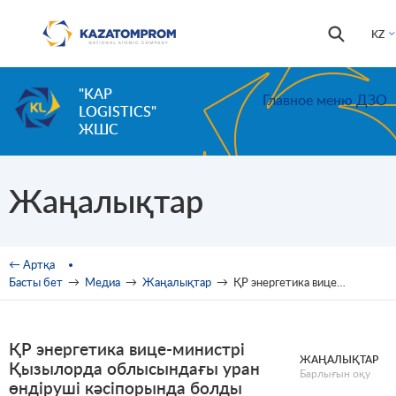
Skip to main content
Іздестір
Іздестіру
KZ
формас
"KAP
Главное меню ДЗО
LOGISTICS"
ЖШС
Жаңалықтар
You are here
← Артқа
Басты бет
→
Медиа
→
Жаңалықтар
→
ҚР энергетика вице-министрі Қызылорда облысындағы уран өндіруші кәсіпорында болды
ҚР энергетика вице-министрі
ЖАҢАЛЫҚТАР
Қызылорда облысындағы уран
Барлығын оқу
өндіруші кәсіпорында болды