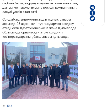
оң баға беріп, өңірдің әлеуметтік-экономикалық
дамуы мен экологиясына қосқан компанияның
елеулі үлесін атап өтті.
Сондай-ақ, вице-министрдің жұмыс сапары
аясында 28 ақпан күні тұрғындармен кездесу
өтеді, оған Қазатомөнеркәсіп және Қызылорда
облысында орналасқан атом холдингі
кәсіпорындарының басшылары қатысады.
RU