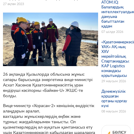
ATOM.IQ:
27 ақпан 2023
Балалардың
интеллектуалды
дамуына
бағытталған
қадам
07 шілде 2026
«Қазатомөнеркәсі
ҰАК» АҚ-ның
XXV
мерейтойлық
Спартакиадасы:
KAP Logistics
командасы
26 ақпанда Қызылорда облысына жұмыс
қорытындысы
сапары барысында энергетика вице-министрі
29 маусым 2026
Асхат Хасенов Қазатомөнеркәсіптің уран
өндіруші кәсіпорны «Байкен-U» ЖШС-те
Дүниежүзілік
болды.
қоршаған
ортаны қорғау
Вице-министр «Хорасан-2» кенішінің өндірістік
күні
алаңдарын аралап,
08 маусым 2026
вахтадағы жұмыскерлердің еңбек және
тұрмыс жағдайларымен танысты. Ол
қызметкерлердің әл-ауқатын қамтамасыз ету
үшін Қазатомөнеркәсіп қабылдаған шараларға
БӨЛІСУ