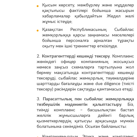
Қысым көрсету, мәжбүрлеу және мүдделер
қақтығысы фактілері бойынша жасырын
хабарламалар қабылдайтын Жедел желі
жұмыс істеуде;
Қазақстан Республикасының Cыбайлас
жемқорлыққа қарсы заңнамасы мәселелері
бойынша персоналға арналған тұрақты
оқыту мен ішкі тренингтер өткізілуде.
2.
Контрагенттерді кешенді тексеру.
Комплаенс
жөніндегі офицер компанияның жосықсыз
немесе заңсыз схемаларға тартылуына жол
бермеу мақсатында контрагенттерді кешенді
тексеруді, сыбайлас жемқорлық тәуекелдеріне
шарттарды бағалауды және due diligence (тиісті
тексеру) рәсімдерін сақтауды қамтамасыз етеді.
3.
Парасаттылық
пен сыбайлас жемқорлыққа
төзбеушілік мәдениетін қалыптастыру.
Біз,
тиімді комплаенс – басшылықтан бастап
желілік жұмысшыларға дейінгі барлық
қызметкерлердің қатысуы арқасында мүмкін
болатынына сенімдіміз. Осыған байланысты:
Компаниямыздың Этика және комплаенс