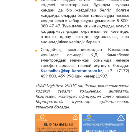
кодексі талаптарының бұзылуы туралы
қандай да бір жағдайлар белгілі болған
жағдайда, оларды бізбен талқылауды немесе
жедел желіге хабарласуды ұсынамыз: 8-800-
080-47-47. Туындаған қиындықтарды, елеусіз
қалдырмауыңызды сұраймыз, өз кезегінде,
өтінішті қарау кезінде құпиялылық пен
анонимділікке кепілдік береміз.
Сондай-ақ, компаниямыздың Компаленс
жөніндегі офицері Қ.Д. Камалбекке
электрондық мекенжай бойынша немесе
телефон арқылы тікелей жүгінуге болады:
Kkamalbek@kapl.kazatomprom.kz
, +7 (7172)
459 800; 459 998 ішкі нөмер11907.
«KAP Logistics» ЖШС-нің Этика және комплаенс
кодексі туралы толығырақ ақпаратты
Комплаенс жөніндегі офицерден алуға немесе
Корпоративтік құжаттар қойындысынан
танысуға болады.