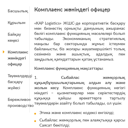
Комплаенс жөніндегі офицер
Басшылық
Құрылым
«KAP Logistics» ЖШС-де корпоративтік басқару
мен бизнестің орнықты дамуының ажырамас
бөлігі комплаенс функцияның мәселелері болып
Байқау
табылады. Экономиканың стратегиялық
кеңесі
маңызы бар секторында жұмыс істеумен
байланысты, біз жоғары жауапкершілікті толық
Комплаенс
сезінеміз және ашықтық, адалдық пен
жөніндегі
заңдылық қағидаттарын қатаң ұстанамыз.
офицер
Комплаенс функцияның мақсаттары:
Тәуекелдерді
1.
Сыбайлас жемқорлық
басқару
құқықбұзушылықтарының алдын алу және
жүйесі
жолын кесу.
Комплаенс функцияның негізгі
міндеті – қызметкерлер мен серіктестердің
құқыққа қайшы әрекеттерге тартылу
Бережливое
тәуекелдерін азайту болып табылады, ол үшін:
производство
Этика және комплаенс кодексі енгізілді;
Сыбайлас жемқорлық пен алаяқтыққа қарсы
Саясат бекітілді;