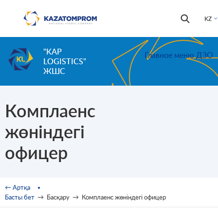
Skip to main content
Іздестір
Іздестіру
KZ
формас
"KAP
Главное меню ДЗО
LOGISTICS"
ЖШС
Комплаенс
жөніндегі
офицер
You are here
← Артқа
Басты бет
→
Басқару
→
Комплаенс жөніндегі офицер