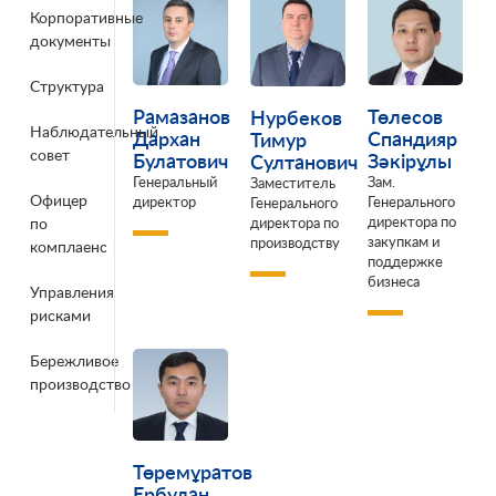
Корпоративные
документы
Структура
Рамазанов
Төлесов
Нурбеков
Наблюдательный
Дархан
Спандияр
Тимур
совет
Булатович
Зәкірұлы
Султанович
Генеральный
Зам.
Заместитель
Офицер
директор
Генерального
Генерального
директора по
директора по
по
закупкам и
производству
комплаенс
поддержке
бизнеса
Управления
рисками
Бережливое
производство
Төремұратов
Ербұлан