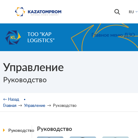
Перейти к основному содержанию
Форма
Поиск
RU
поиска
ТОО "KAP
Главное меню ДЗО
LOGISTICS"
Управление
Руководство
Вы здесь
← Назад
Главная
→
Управление
→
Руководство
Руководство
Руководство