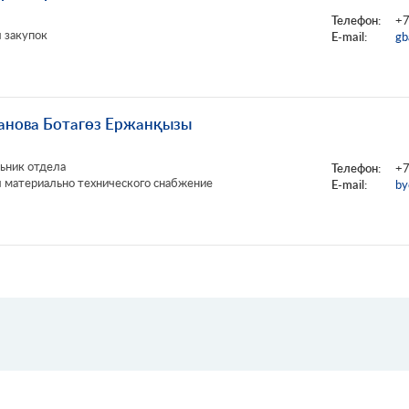
Телефон:
+7
 закупок
E-mail:
gb
анова Ботагөз Ержанқызы
ьник отдела
Телефон:
+7
 материально технического снабжение
E-mail:
by