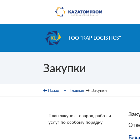
Перейти к основному содержанию
ТОО "KAP LOGISTICS"
Закупки
Вы здесь
← Назад
Главная
→
Закупки
Зак
План закупок товаров, работ и
услуг по особому порядку
Отве
Баха