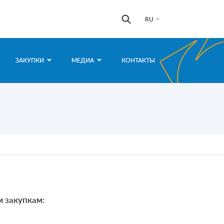
Форма
Поиск
RU
поиска
ЗАКУПКИ
МЕДИА
КОНТАКТЫ
м закупкам: